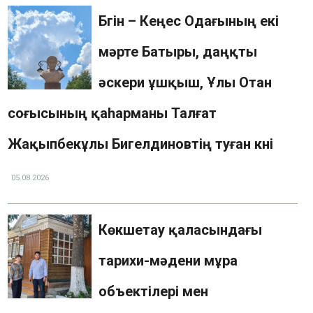
Памятники (QR-код)
Бүгін – Кеңес Одағының екі
Тарихи-мәдени мұра ескерткіштерінің
мәрте Батыры, даңқты
картасы
Сауалнама
әскери ұшқыш, Ұлы Отан
Жиі қойылатын сұрақтар
Фотогалерея
соғысының қаһарманы Талғат
Бейне
Жақыпбекұлы Бигелдиновтің туған күні
Мемлекеттік сатып алу
Байланыс құралдары
05.08.2026
Көкшетау қаласындағы
тарихи-мәдени мұра
объектілері мен