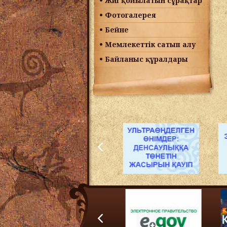
Жиі қойылатын сұрақтар
Фотогалерея
Бейне
Мемлекеттік сатып алу
Байланыс құралдары