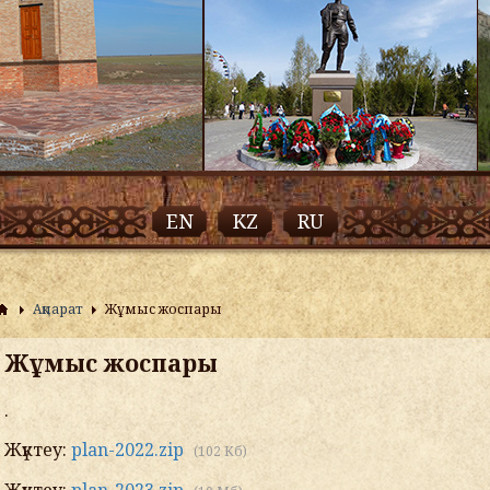
EN
KZ
RU
Ақпарат
Жұмыс жоспары
Жұмыс жоспары
.
Жүктеу:
plan-2022.zip
(102 Кб)