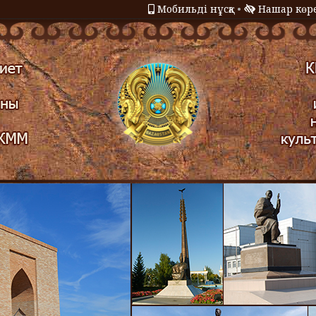
Мобильді нұсқа
•
Нашар көре