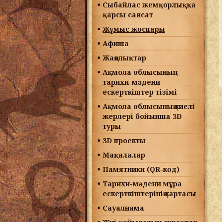
Сыбайлас жемқорлыққа
қарсы саясат
Жұмыс жоспары
Афиша
Жаңалықтар
Ақмола облысының
тарихи-мәдени
ескерткіштер тізімі
Ақмола облысының киелі
жерлері бойынша 3D
туры
3D проекты
Мақалалар
Памятники (QR-код)
Тарихи-мәдени мұра
ескерткіштерінің картасы
Сауалнама