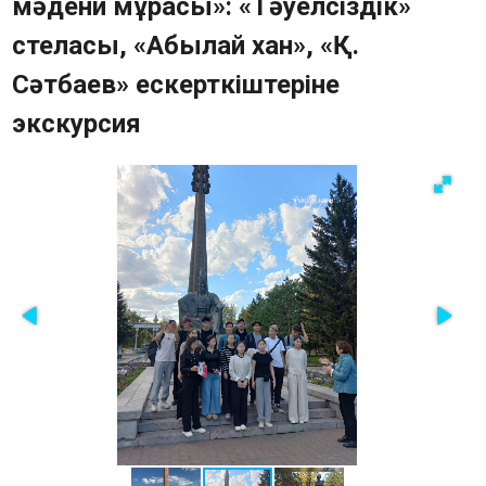
мәдени мұрасы»: «Тәуелсіздік»
Памятники (QR-код)
стеласы, «Абылай хан», «Қ.
Тарихи-мәдени мұра ескерткіштерінің
Сәтбаев» ескерткіштеріне
картасы
Сауалнама
экскурсия
Жиі қойылатын сұрақтар
Фотогалерея
Бейне
Мемлекеттік сатып алу
Байланыс құралдары