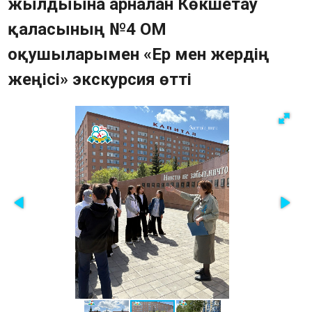
жылдығына арналған Көкшетау
Памятники (QR-код)
қаласының №4 ОМ
Тарихи-мәдени мұра ескерткіштерінің
оқушыларымен «Ер мен жердің
картасы
Сауалнама
жеңісі» экскурсия өтті
Жиі қойылатын сұрақтар
Фотогалерея
Бейне
Мемлекеттік сатып алу
Байланыс құралдары