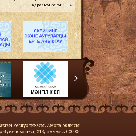
Қаралым саны: 1164
қстан Республикасы, Ақмола облысы,
 Әуезов көшecі, 218, индексi: 020000