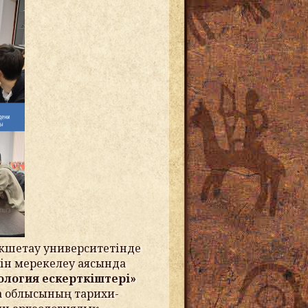
өкшетау университетінде
ін мерекелеу аясында
ология ескерткіштері»
а облысының тарихи-