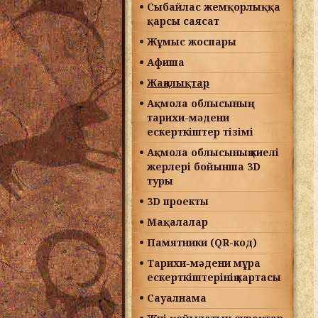
Сыбайлас жемқорлыққа
қарсы саясат
Жұмыс жоспары
Афиша
Жаңалықтар
Ақмола облысының
тарихи-мәдени
ескерткіштер тізімі
Ақмола облысының киелі
жерлері бойынша 3D
туры
3D проекты
Мақалалар
Памятники (QR-код)
Тарихи-мәдени мұра
ескерткіштерінің картасы
Сауалнама