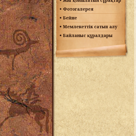
Жиі қойылатын сұрақтар
Фотогалерея
Бейне
Мемлекеттік сатып алу
Байланыс құралдары