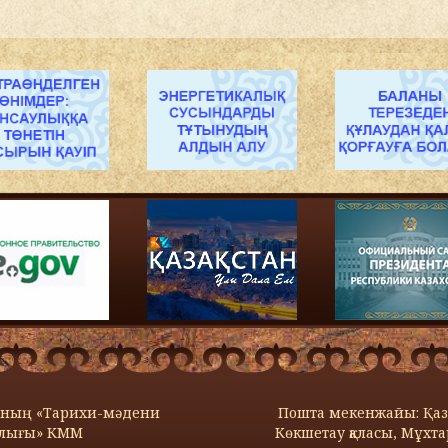
сының «Тарихи-мәдени
Пошта мекенжайы: Қаза
алығы» КММ
Көкшетау қаласы, Мұхтар