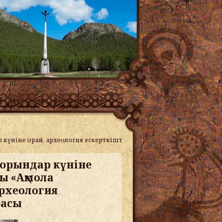
күніне орай, археология ескерткіштері туралы «Ақмола облысының
 орындар күніне
ы «Ақмола
рхеология
расы