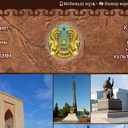
Мобильді нұсқа
•
Нашар көре