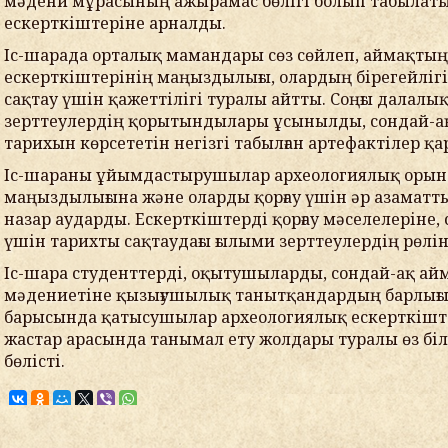
мәдени мұрасының ажырамас бөлігі болып табылат
ескерткіштеріне арналды.
Іс-шарада орталық мамандары сөз сөйлеп, аймақты
ескерткіштерінің маңыздылығы, олардың бірегейліг
сақтау үшін қажеттілігі туралы айтты. Соңғы далалы
зерттеулердің қорытындылары ұсынылды, сондай-а
тарихын көрсететін негізгі табылған артефактілер қ
Іс-шараны ұйымдастырушылар археологиялық орын
маңыздылығына және оларды қорғау үшін әр азаматт
назар аударды. Ескерткіштерді қорғау мәселелеріне,
үшін тарихты сақтаудағы ғылыми зерттеулердің рөлі
Іс-шара студенттерді, оқытушыларды, сондай-ақ а
мәдениетіне қызығушылық танытқандардың барлығ
барысында қатысушылар археологиялық ескерткіште
жастар арасында танымал ету жолдары туралы өз бі
бөлісті.