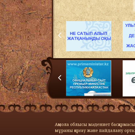
Ақмола облысы мәдениет басқарма
мұраны қорғау және пайдалану орт