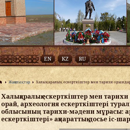
EN
KZ
RU
Жаңалықтар
Халықаралық ескерткіштер мен тарихи орындар 
Халықаралық ескерткіштер мен тарихи
орай, археология ескерткіштері турал
облысының тарихи-мәдени мұрасы: а
ескерткіштері» ақпараттық-досье іс-ша