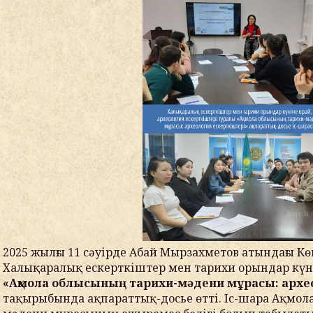
2025 жылғы 11 сәуірде Абай Мырзахметов атындағы К
Халықаралық ескерткіштер мен тарихи орындар күн
«Ақмола облысының тарихи-мәдени мұрасы: архе
тақырыбында ақпараттық-досье өтті. Іс-шара Ақмол