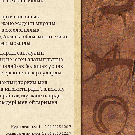
ын археологиялық
ң археологиялық
і және мәдени мұраны
қ археологиялық
қ Ақмола облысының ежелгі
арастырылды.
дарды сақтаудың
ың не істей алатындығына
 сондай-ақ болашақ ұрпақ
не ерекше назар аударды.
ймақтың тарихы мен
ын қызықтырды. Талқылау
рді сақтау және оларды
лімдері мен ойларымен
Құрылған күні: 12.04.2025 12:17
Жаңартылған күні: 12.04.2025 12:17