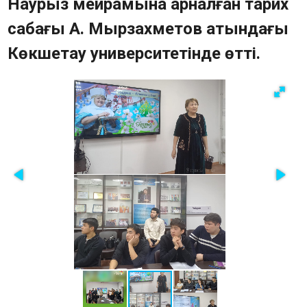
Наурыз мейрамына арналған тарих
Памятники (QR-код)
сабағы А. Мырзахметов атындағы
Тарихи-мәдени мұра ескерткіштерінің
Көкшетау университетінде өтті.
картасы
Сауалнама
Жиі қойылатын сұрақтар
Фотогалерея
Бейне
Мемлекеттік сатып алу
Байланыс құралдары