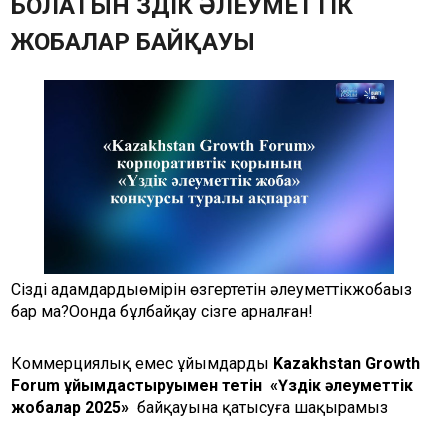
БОЛАТЫН ҮЗДІК ӘЛЕУМЕТТІК
Памятники (QR-код)
ЖОБАЛАР БАЙҚАУЫ
Тарихи-мәдени мұра ескерткіштерінің
картасы
Сауалнама
Жиі қойылатын сұрақтар
Фотогалерея
Бейне
Мемлекеттік сатып алу
Байланыс құралдары
Сіздің
адамдардыңөмірін өзгертетін әлеуметтікжобаңыз
бар ма?Оонда бұлбайқау сізге арналған!
Коммерциялық емес ұйымдарды
Kazakhstan Growth
Forum ұйымдастыруымен өтетін
«Үздік әлеуметтік
жобалар 2025»
байқауына қатысуға шақырамыз