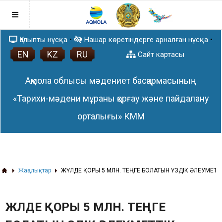
Қалыпты нұсқа
•
Нашар көретіндерге арналған нұсқа
•
EN
KZ
RU
Басты бет
Сайт картасы
Мемлекет басшысының Жолдауы
Ақмола облысы мәдениет басқармасының
Құқықтық базасы
Сыбайлас жемқорлыққа қарсы
«Тарихи-мәдени мұраны қорғау және пайдалану
саясат
орталығы» КММ
«Сыбайлас жемқорлыққа қарсы іс-
Жұмыс жоспары
қимыл туралы» Қазақстан
Афиша
Республикасының 2015 жылғы 18
Жаңалықтар
қарашадағы № 410-V ҚРЗ Заңы
Ақмола облысының тарихи-мәдени
тұжырымдама мен мазмұнды ашу
ескерткіштер тізімі
Жаңалықтар
ЖҮЛДЕ ҚОРЫ 5 МЛН. ТЕҢГЕ БОЛАТЫН ҮЗДІК ӘЛЕУМЕТ
Ақмола облысының киелі жерлері
бойынша 3D туры
ЖҮЛДЕ ҚОРЫ 5 МЛН. ТЕҢГЕ
3D проекты
Мақалалар