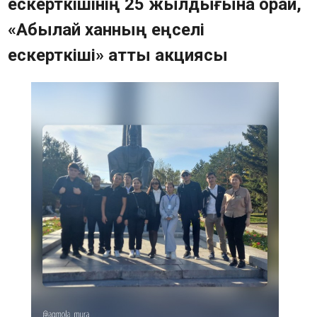
ескерткішінің 25 жылдығына орай,
Памятники (QR-код)
«Абылай ханның еңселі
Тарихи-мәдени мұра ескерткіштерінің
ескерткіші» атты акциясы
картасы
Сауалнама
Жиі қойылатын сұрақтар
Фотогалерея
Бейне
Мемлекеттік сатып алу
Байланыс құралдары