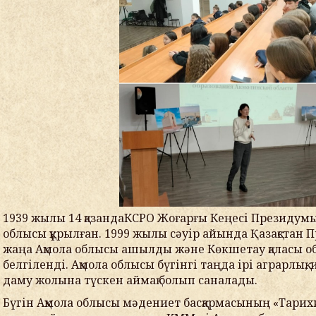
1
939 жылы
14
қазан
да
КСРО Жоғарғы Кеңесі Президум
облысы құрылған. 1999 жылы сәуір айында Қазақстан
жаңа Ақмола облысы ашылды және Көкшетау қаласы о
белгіленді. Ақмола облысы бүгінгі таңда ірі аграрлық,
даму жолына түскен аймақ
болып саналады
.
Б
үгін
Ақмола облысы мәдениет басқармасының «Тарих