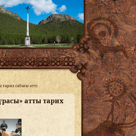
 тарих сабағы өтті
ұрасы» атты тарих