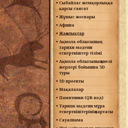
Сыбайлас жемқорлыққа
қарсы саясат
Жұмыс жоспары
Афиша
Жаңалықтар
Ақмола облысының
тарихи-мәдени
ескерткіштер тізімі
Ақмола облысының киелі
жерлері бойынша 3D
туры
3D проекты
Мақалалар
Памятники (QR-код)
Тарихи-мәдени мұра
ескерткіштерінің картасы
Сауалнама