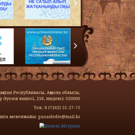
қстан Республикасы, Ақмола облысы,
 Әуезов көшecі, 218, индексi: 020000
Тел.: 8 (7162) 51-27-75
шта мекенжайы: gunasledie@mail.kz