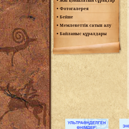
Жиі қойылатын сұрақтар
Фотогалерея
Бейне
Мемлекеттік сатып алу
Байланыс құралдары