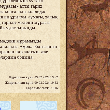
 құрылғанына 85 жыл
 мұрасы»
атты тарих
ары көпсалалы колледж
ның құрылуы, аумағы, халық
ың тарихи-мәдени мұрасы
йымдасты
ры
лды.
ни-мәдени мұрамызды
саналады. Ақмола облысының
ырынан нәр алатын, жас
, олардың бойына
.
Құрылған күні: 09.02.2024 19:52
Жаңартылған күні: 09.02.2024 19:52
Қаралым саны: 1816