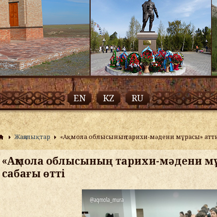
EN
KZ
RU
Жаңалықтар
«Ақмола облысының тарихи-мәдени мұрасы» атты
«Ақмола облысының тарихи-мәдени м
сабағы өтті