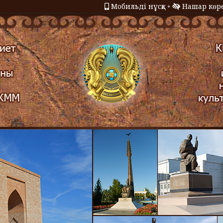
Мобильді нұсқа
•
Нашар көре