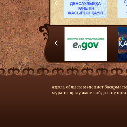
Ақмола облысы мәдениет басқарма
мұраны қорғау және пайдалану орт