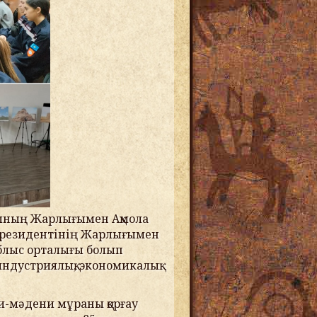
ының Жарлығымен Ақмола
 Президентінің Жарлығымен
блыс орталығы болып
 индустриялық, экономикалық
и-мәдени мұраны қорғау