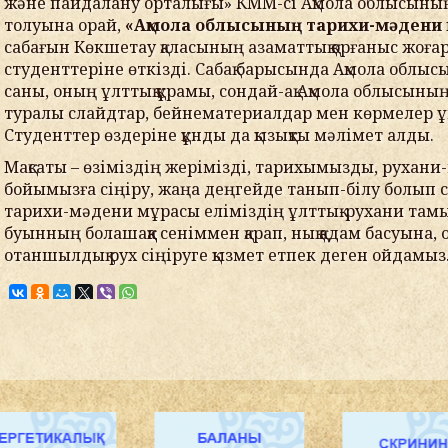
және пайдалану орталығы» КММ-сі Ақмола облысының
толуына орай,
«Ақмола облысының тарихи-мәдени
сабағын Көкшетау қаласының азаматтық қорғаныс жоғ
студенттеріне өткізді.
Сабақ барысында Ақмола облысы
саны, оның ұлттық құрамы, сондай-ақ Ақмола облысын
туралы слайдтар, бейнематериалдар мен көрмелер
ұ
Студенттер өздеріне
құнды да қызықты мәлімет алды
.
Мақсаты – өзіміздің жерімізді, тарихымызды, руха
бойымызға сіңіру, жаңа деңгейде танып-білу болып 
тарихи-мәдени мұрасы еліміздің ұлттық-рухани там
буынның болашаққа сеніммен қарап, нық қадам басуына
отаншылдық рух сіңіруге қызмет етпек деген ойдамыз