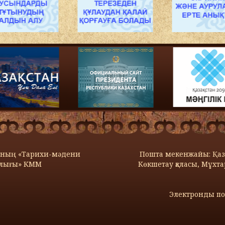
сының «Тарихи-мәдени
Пошта мекенжайы: Қаза
алығы» КММ
Көкшетау қаласы, Мұхтар
Электронды по