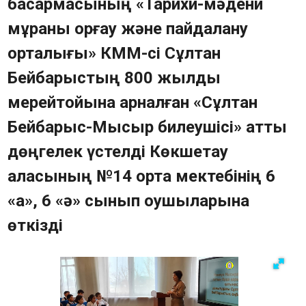
басқармасының «Тарихи-мәдени
Памятники (QR-код)
мұраны қорғау және пайдалану
Тарихи-мәдени мұра ескерткіштерінің
орталығы» КММ-сі Сұлтан
картасы
Сауалнама
Бейбарыстың 800 жылдық
Жиі қойылатын сұрақтар
мерейтойына арналған «Сұлтан
Фотогалерея
Бейбарыс-Мысыр билеушісі» атты
Бейне
Мемлекеттік сатып алу
дөңгелек үстелді Көкшетау
Байланыс құралдары
қаласының №14 орта мектебінің 6
«а», 6 «ә» сынып оқушыларына
өткізді