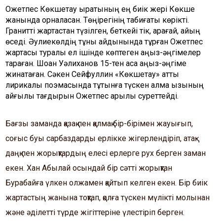
Оқжетпес Көкшетау қыратының ең биік жері Көкше
Памятники (QR-код)
жанында орналасқан. Төңірегінің табиғаты көрікті.
Тарихи-мәдени мұра ескерткіштерінің
Гранитті жартастан түзілген, беткейі тік, қарағай, қайың
картасы
өседі. Әулиекөлдің тұнық айдынында тұрған Оқжетпес
Сауалнама
жартасы туралы ел ішінде көптеген аңыз-әңгімелер
тараған. Шоқан Уәлиханов 15-тен
аса
аңыз-әңгіме
Жиі қойылатын сұрақтар
жинақтаған. Сәкен Сейфуллин «Көкшетау» атты
Фотогалерея
лирикалық поэмасында тұтқынға түскен қалмақ қызының
Бейне
қайғылы тағдырын Оқжетпес арқылы суреттейді.
Мемлекеттік сатып алу
Байланыс құралдары
Бағзы заманда қазақ пен қалмақ бір-бірімен жауығып,
соғыс буы сарбаздарды ерлікке жігерлендіріп, атақ-
даңқ пен жорықтардың елесі ерлерге рух берген заман
екен. Хан Абылай осындай бір сәтті жорықтан
Бурабайға үлкен олжамен қайтып келген екен. Бір биік
жартастың жанына тоқтап, қолға түскен мүлікті молынан
және әділетті түрде жігіттеріне үлестіріп берген.