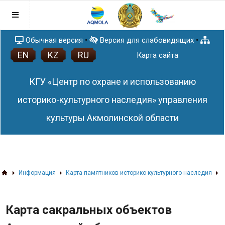
Обычная версия
•
Версия для слабовидящих
•
EN
KZ
RU
Главная
Карта сайта
Послание Главы государства
КГУ «Центр по охране и использованию
Правовая база
Антикоррупционная политика
историко-культурного наследия» управления
Раскрытие понятия и содержания
План работы
культуры Акмолинской области
Закона Республики Казахстан от 18
Афиша
ноября 2015 года № 410-V ЗРК «О
Новости
противодействии коррупции»
Список памятников истории и культуры
Акмолинской области
ЗD тур по сакральным объектам
Информация
Карта памятников историко-культурного наследия
Акмолинской области
3D проекты
Карта сакральных объектов
Статьи
Памятники (QR-код)