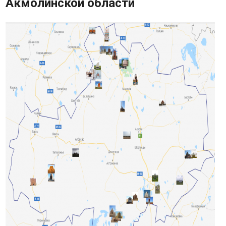
Акмолинской области
Карта памятников историко-
культурного наследия
Опрос
Часто задаваемые вопросы
Фотогалерея
Видео
Государственные закупки
Контакты