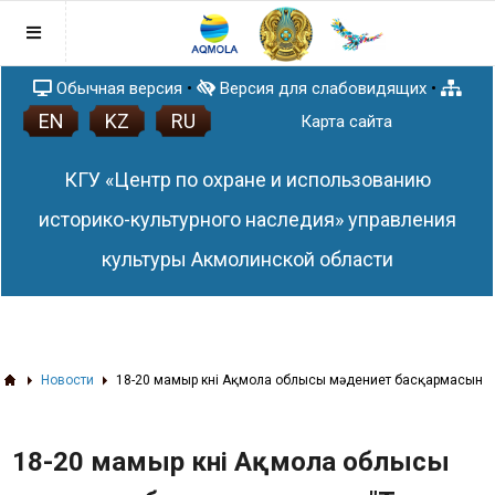
Обычная версия
•
Версия для слабовидящих
•
EN
KZ
RU
Главная
Карта сайта
Послание Главы государства
КГУ «Центр по охране и использованию
Правовая база
Антикоррупционная политика
историко-культурного наследия» управления
Раскрытие понятия и содержания
План работы
культуры Акмолинской области
Закона Республики Казахстан от 18
Афиша
ноября 2015 года № 410-V ЗРК «О
Новости
противодействии коррупции»
Список памятников истории и культуры
Акмолинской области
ЗD тур по сакральным объектам
Новости
18-20 мамыр күні Ақмола облысы мәдениет басқармасының 
Акмолинской области
3D проекты
18-20 мамыр күні Ақмола облысы
Статьи
Памятники (QR-код)