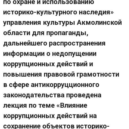
по охране и использованию
Карта памятников историко-
историко-культурного наследия»
культурного наследия
управления культуры Акмолинской
Опрос
Часто задаваемые вопросы
области для пропаганды,
Фотогалерея
дальнейшего распространения
Видео
информации о недопущении
Государственные закупки
Контакты
коррупционных действий и
повышения правовой грамотности
в сфере антикорруцционного
законодательства проведена
лекция по теме «Влияние
коррупционных действий на
сохранение объектов историко-