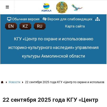
Обычная версия
•
Версия для слабовидящих
•
EN
KZ
RU
Главная
Карта сайта
Послание Главы государства
КГУ «Центр по охране и использованию
Правовая база
Антикоррупционная политика
историко-культурного наследия» управления
Раскрытие понятия и содержания
План работы
культуры Акмолинской области
Закона Республики Казахстан от 18
Афиша
ноября 2015 года № 410-V ЗРК «О
Новости
противодействии коррупции»
Список памятников истории и культуры
Акмолинской области
ЗD тур по сакральным объектам
Новости
22 сентября 2025 года КГУ «Центр по охране и использо
Акмолинской области
3D проекты
22 сентября 2025 года КГУ «Центр
Статьи
Памятники (QR-код)