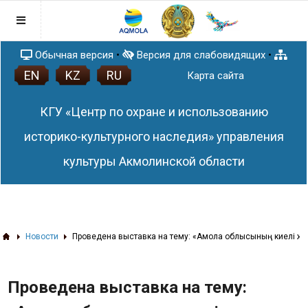
Обычная версия
•
Версия для слабовидящих
•
EN
KZ
RU
Главная
Карта сайта
Послание Главы государства
КГУ «Центр по охране и использованию
Правовая база
Антикоррупционная политика
историко-культурного наследия» управления
Раскрытие понятия и содержания
План работы
культуры Акмолинской области
Закона Республики Казахстан от 18
Афиша
ноября 2015 года № 410-V ЗРК «О
Новости
противодействии коррупции»
Список памятников истории и культуры
Акмолинской области
ЗD тур по сакральным объектам
Новости
Проведена выставка на тему: «Ақмола облысының киелі же
Акмолинской области
3D проекты
Проведена выставка на тему:
Статьи
Памятники (QR-код)