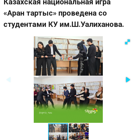
Казахская национальная игра
Карта памятников историко-
«Арқан тартыс» проведена со
культурного наследия
студентами КУ им.Ш.Уалиханова.
Опрос
Часто задаваемые вопросы
Фотогалерея
Видео
Государственные закупки
Контакты