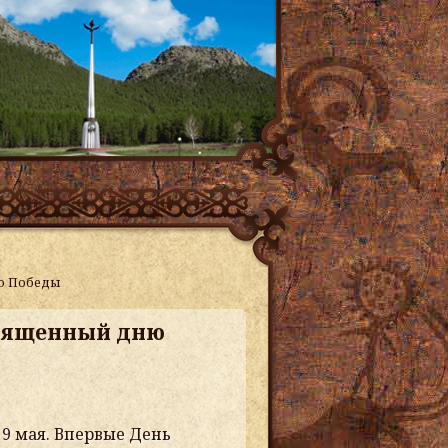
ню Победы
освященный дню
9 мая. Впервые День