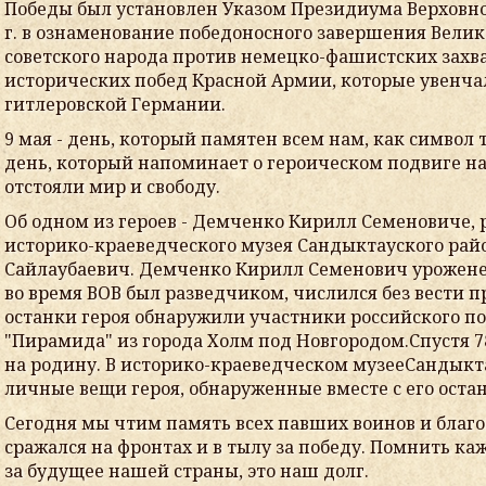
Победы был установлен Указом Президиума Верховног
г. в ознаменование победоносного завершения Вели
советского народа против немецко-фашистских зах
исторических побед Красной Армии, которые увенч
гитлеровской Германии.
9 мая - день, который памятен всем нам, как симво
день, который напоминает о героическом подвиге на
отстояли мир и свободу.
Об одном из героев
-
Демченко Кирилл Семенович
е,
историко-
краеведческого музея Сандыктауского ра
Сайлаубаевич
.
Демченко Кирилл Семенович
урожене
во время ВОВ
был разведчиком, числился без вести 
останки героя обнаружили участники российского по
"Пирамида" из города Холм под Новгородом.
Спустя 7
на родину.
В историко-краеведческом музее
Сандыкт
личные
вещи героя
,
обнаруженные вместе с его оста
Сегодня мы чтим память всех павших воинов и благо
сражался на фронтах и в тылу за победу. Помнить ка
за будущее нашей страны, это наш долг.