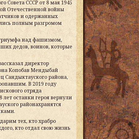
о Совета СССР от 8 мая 1945
кой Отечественной войны
ватчиков и одержанных
ались полным разгромом
л триумфа над фашизмом,
ших дедов, воинов, которые
рассказал директор
йона Копобав Мендыбай
ц Сандыктауского района,
пропавшим
. В
2019 году
искового отряда
8 лет останки героя вернули
ауского района
хранятся
нками.
дарим тех, кто храбро
ждого, кто отдал свою жизнь