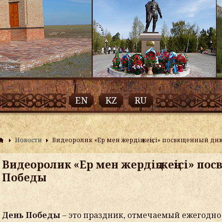
EN
KZ
RU
Новости
Видеоролик «Ер мен жердің жеңісі» посвященный д
Видеоролик «Ер мен жердің жеңісі» п
Победы
День Победы
– это праздник,
отмечаемый
ежегодно 