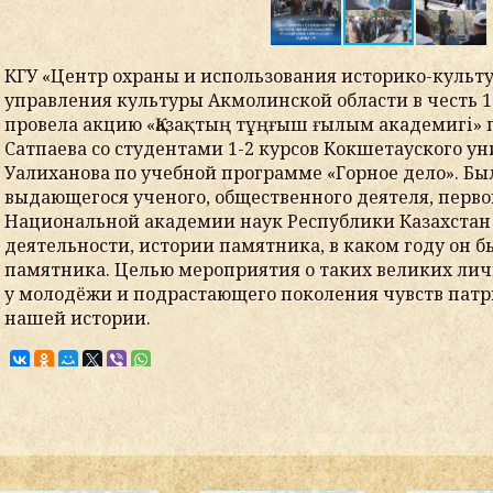
КГУ «Центр охраны и использования историко-культ
управления культуры Акмолинской области в честь 
провела акцию «Қазақтың тұңғыш ғылым академигі»
Сатпаева со студентами 1-2 курсов Кокшетауского у
Уалиханова по учебной программе «Горное дело». Бы
выдающегося ученого, общественного деятеля, перво
Национальной академии наук Республики Казахстан 
деятельности, истории памятника, в каком году он бы
памятника. Целью мероприятия о таких великих лич
у молодёжи и подрастающего поколения чувств патр
нашей истории.