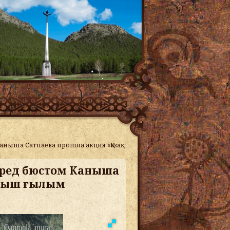
Каныша Сатпаева прошла акция «Қазақтың тұңғыш ғылым академигі»
перед бюстом Каныша
ңғыш ғылым