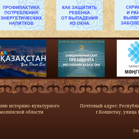
нию историко-культурного
Почтовый адрес: Республи
молинской области
г.Кокшетау, улица 
Эл