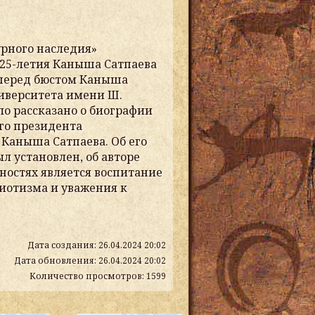
урного наследия»
125-летия Каныша Сатпаева
 перед бюстом Каныша
ниверситета имени Ш.
ло рассказано о биографии
го президента
Каныша Сатпаева. Об его
л установлен, об авторе
ностях является воспитание
иотизма и уважения к
Дата создания: 26.04.2024 20:02
Дата обновления: 26.04.2024 20:02
Количество просмотров: 1599