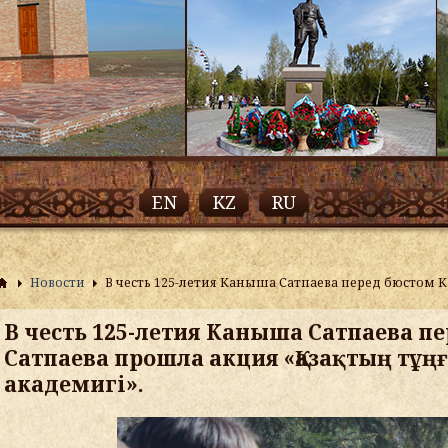
EN
KZ
RU
Новости
В честь 125-летия Каныша Сатпаева перед бюстом 
В честь 125-летия Каныша Сатпаева 
Сатпаева прошла акция «Қазақтың тұ
академигі».