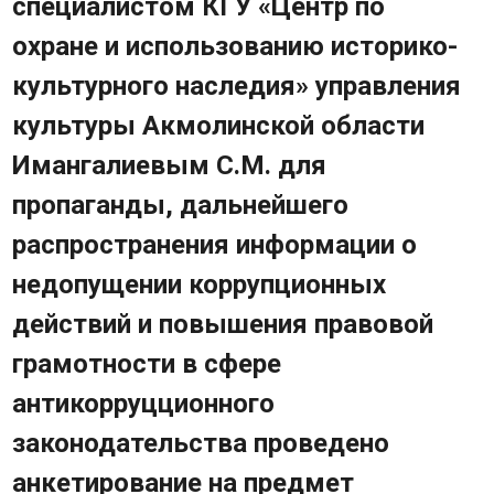
специалистом КГУ «Центр по
Карта памятников историко-
охране и использованию историко-
культурного наследия
культурного наследия» управления
Опрос
Часто задаваемые вопросы
культуры Акмолинской области
Фотогалерея
Имангалиевым С.М. для
Видео
пропаганды, дальнейшего
Государственные закупки
Контакты
распространения информации о
недопущении коррупционных
действий и повышения правовой
грамотности в сфере
антикорруцционного
законодательства проведено
анкетирование на предмет