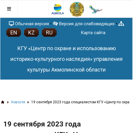
Обычная версия
•
Версия для слабовидящих
•
EN
KZ
RU
Главная
Карта сайта
Послание Главы государства
КГУ «Центр по охране и использованию
Правовая база
Антикоррупционная политика
историко-культурного наследия» управления
Раскрытие понятия и содержания
План работы
культуры Акмолинской области
Закона Республики Казахстан от 18
Афиша
ноября 2015 года № 410-V ЗРК «О
Новости
противодействии коррупции»
Список памятников истории и культуры
Акмолинской области
ЗD тур по сакральным объектам
Новости
19 сентября 2023 года специалистом КГУ «Центр по охра
Акмолинской области
3D проекты
19 сентября 2023 года
Статьи
Памятники (QR-код)