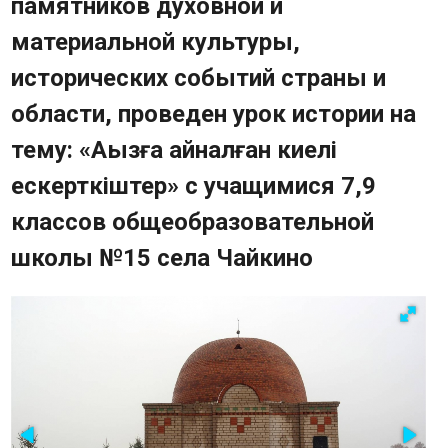
памятников духовной и
Карта памятников историко-
материальной культуры,
культурного наследия
исторических событий страны и
Опрос
Часто задаваемые вопросы
области, проведен урок истории на
Фотогалерея
тему: «Аңызға айналған киелі
Видео
ескерткіштер» с учащимися 7,9
Государственные закупки
Контакты
классов общеобразовательной
школы №15 села Чайкино