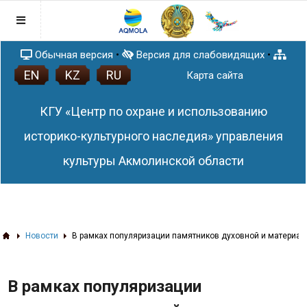
Обычная версия
•
Версия для слабовидящих
•
EN
KZ
RU
Главная
Карта сайта
Послание Главы государства
КГУ «Центр по охране и использованию
Правовая база
Антикоррупционная политика
историко-культурного наследия» управления
Раскрытие понятия и содержания
План работы
культуры Акмолинской области
Закона Республики Казахстан от 18
Афиша
ноября 2015 года № 410-V ЗРК «О
Новости
противодействии коррупции»
Список памятников истории и культуры
Акмолинской области
ЗD тур по сакральным объектам
Новости
В рамках популяризации памятников духовной и материаль
Акмолинской области
3D проекты
В рамках популяризации
Статьи
Памятники (QR-код)