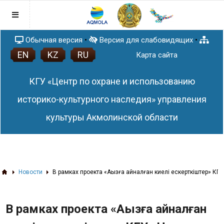
Обычная версия
•
Версия для слабовидящих
•
EN
KZ
RU
Главная
Карта сайта
Послание Главы государства
КГУ «Центр по охране и использованию
Правовая база
Антикоррупционная политика
историко-культурного наследия» управления
Раскрытие понятия и содержания
План работы
культуры Акмолинской области
Закона Республики Казахстан от 18
Афиша
ноября 2015 года № 410-V ЗРК «О
Новости
противодействии коррупции»
Список памятников истории и культуры
Акмолинской области
ЗD тур по сакральным объектам
Новости
В рамках проекта «Аңызға айналған киелі ескерткіштер» К
Акмолинской области
3D проекты
В рамках проекта «Аңызға айналған
Статьи
Памятники (QR-код)