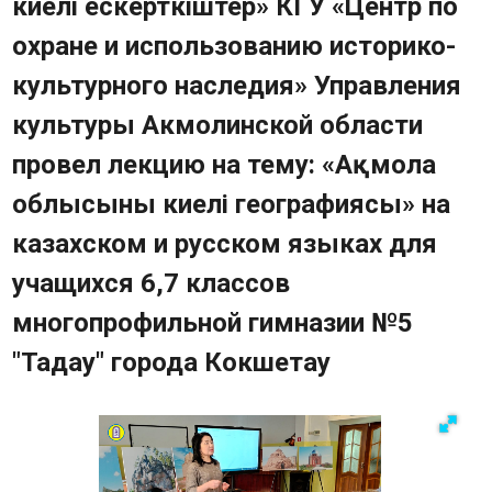
киелі ескерткіштер» КГУ «Центр по
Карта памятников историко-
охране и использованию историко-
культурного наследия
культурного наследия» Управления
Опрос
Часто задаваемые вопросы
культуры Акмолинской области
Фотогалерея
провел лекцию на тему: «Ақмола
Видео
облысының киелі географиясы» на
Государственные закупки
Контакты
казахском и русском языках для
учащихся 6,7 классов
многопрофильной гимназии №5
"Таңдау" города Кокшетау