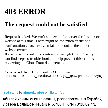
Карта памятников историко-
культурного наследия
Опрос
Часто задаваемые вопросы
Фотогалерея
Видео
Государственные закупки
Контакты
red stone
by
ahmedtawfeq
on
Sketchfab
Абылай ханның қызыл ағашы, расположен в п.Бурабай,
у озера Большое Чебачье. 53°06'11.6"N 70°20'02.4"E