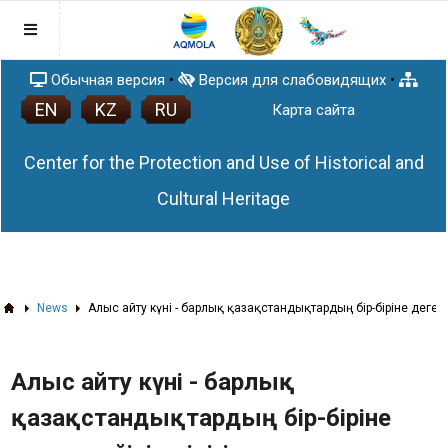
Обычная версия
•
Версия для слабовидящих
•
EN
KZ
RU
Main
Карта сайта
State of the Nation Address
Center for the Protection and Use of Historical and
Legal framework
Anti-corruption policy
Cultural Heritage
«Сыбайлас жемқорлыққа қарсы іс-қимыл
Work plan
туралы» Қазақстан Республикасының
Poster
2015 жылғы 18 қарашадағы № 410-V ҚРЗ
News
Заңы тұжырымдама мен
List of historical and cultural monuments
News
Алғыс айту күні - барлық қазақстандықтардың бір-біріне деген 
of Akmola region
3D tour of the sacred objects of Akmola
region
Алғыс айту күні - барлық
3D проекты
қазақстандықтардың бір-біріне
Articles
Памятники (QR-код)